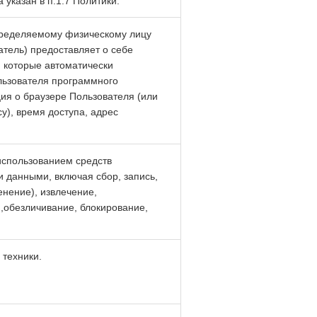
 указан в п.1.7 Политики.
пределяемому физическому лицу
атель) предоставляет о себе
, которые автоматически
льзователя программного
ция о браузере Пользователя (или
у), время доступа, адрес
использованием средств
и данными, включая сбор, запись,
енение), извлечение,
),обезличивание, блокирование,
техники.