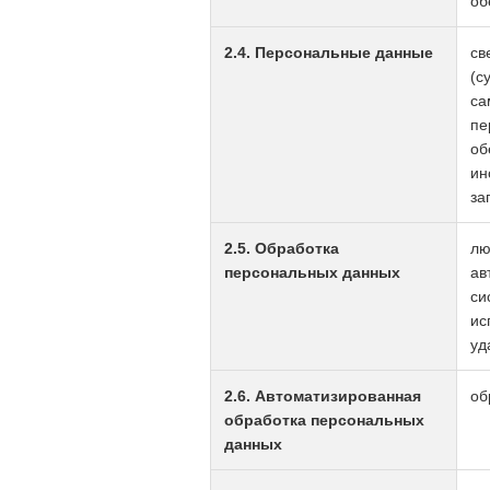
об
2.4. Персональные данные
св
(с
са
пе
об
ин
за
2.5. Обработка
лю
персональных данных
ав
си
ис
уд
2.6. Автоматизированная
об
обработка персональных
данных