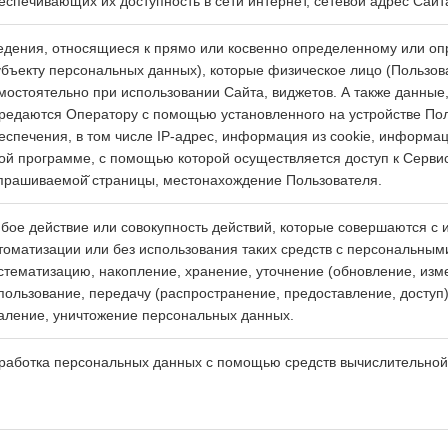
еспечивающих их доступность в сети интернет, сетевой адрес Сайта
едения, относящиеся к прямо или косвенно определенному или о
убъекту персональных данных), которые физическое лицо (Пользов
мостоятельно при использовании Сайта, виджетов. А также данные
редаются Оператору с помощью установленного на устройстве По
еспечения, в том числе IP-адрес, информация из cookie, информа
ой программе, с помощью которой осуществляется доступ к Сервис
прашиваемой̆ страницы, местонахождение Пользователя.
бое действие или совокупность действий, которые совершаются с 
томатизации или без использования таких средств с персональным
стематизацию, накопление, хранение, уточнение (обновление, изм
пользование, передачу (распространение, предоставление, доступ
аление, уничтожение персональных данных.
работка персональных данных с помощью средств вычислительной 